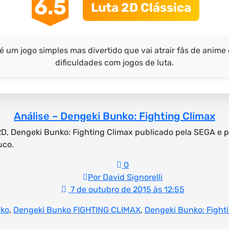
6.5
Luta 2D Clássica
é um jogo simples mas divertido que vai atrair fãs de anim
dificuldades com jogos de luta.
Análise – Dengeki Bunko: Fighting Climax
2D, Dengeki Bunko: Fighting Climax publicado pela SEGA e 
uco.
0
Por David Signorelli
7 de outubro de 2015 às 12:55
nko
,
Dengeki Bunko FIGHTING CLIMAX
,
Dengeki Bunko: Fighti