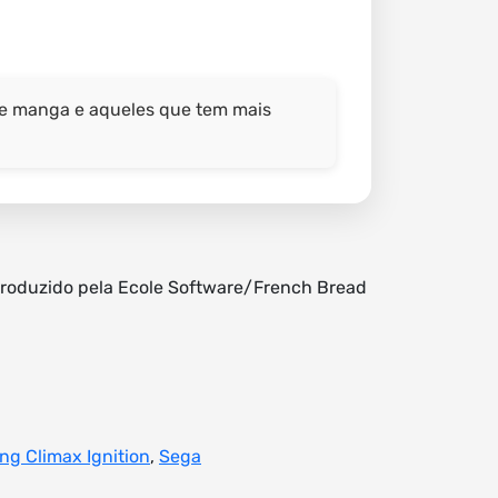
e e manga e aqueles que tem mais
produzido pela Ecole Software/French Bread
ng Climax Ignition
,
Sega