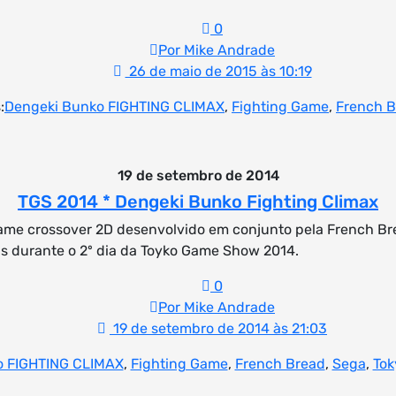
0
Por Mike Andrade
26 de maio de 2015 às 10:19
:
Dengeki Bunko FIGHTING CLIMAX
,
Fighting Game
,
French B
19 de setembro de 2014
TGS 2014 * Dengeki Bunko Fighting Climax
game crossover 2D desenvolvido em conjunto pela French Br
as durante o 2º dia da Toyko Game Show 2014.
0
Por Mike Andrade
19 de setembro de 2014 às 21:03
o FIGHTING CLIMAX
,
Fighting Game
,
French Bread
,
Sega
,
Tok