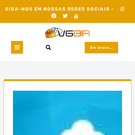
Skip
SIGA-NOS EM NOSSAS REDES SOCIAIS -
to
content
Em breve...