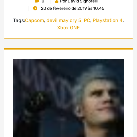
0
Por David Signorelli
20 de fevereiro de 2019 às 10:45
Tags:
Capcom
,
devil may cry 5
,
PC
,
Playstation 4
,
Xbox ONE