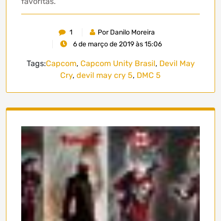
favoritas.
1
Por Danilo Moreira
6 de março de 2019 às 15:06
Tags:
Capcom
,
Capcom Unity Brasil
,
Devil May
Cry
,
devil may cry 5
,
DMC 5