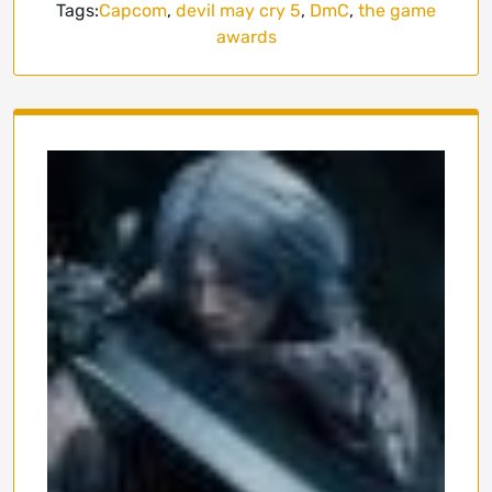
Tags:
Capcom
,
devil may cry 5
,
DmC
,
the game
awards