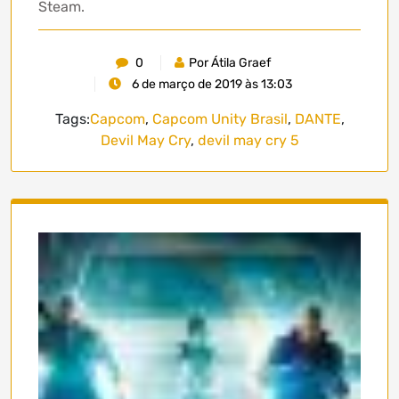
Steam.
0
Por Átila Graef
6 de março de 2019 às 13:03
Tags:
Capcom
,
Capcom Unity Brasil
,
DANTE
,
Devil May Cry
,
devil may cry 5