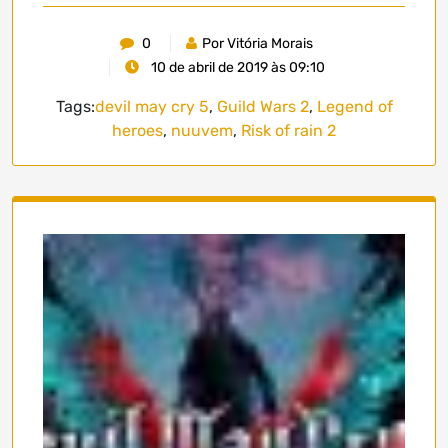
0
Por Vitória Morais
10 de abril de 2019 às 09:10
Tags:
devil may cry 5
,
Guild Wars 2
,
Legend of
heroes
,
nuuvem
,
Risk of rain 2