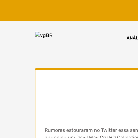
Skip
to
content
ANÁL
Rumores estouraram no Twitter essa sem
anunciou um Devil May Cry HD Collectio