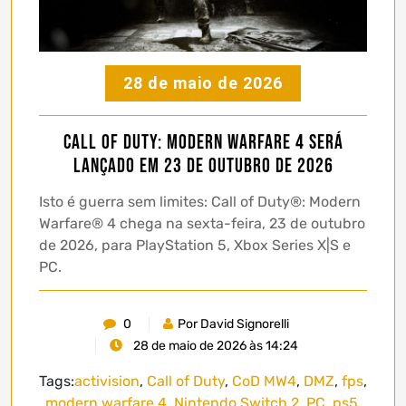
28 de maio de 2026
Call of Duty: Modern Warfare 4 será
lançado em 23 de outubro de 2026
Isto é guerra sem limites: Call of Duty®: Modern
Warfare® 4 chega na sexta-feira, 23 de outubro
de 2026, para PlayStation 5, Xbox Series X|S e
PC.
0
Por David Signorelli
28 de maio de 2026 às 14:24
Tags:
activision
,
Call of Duty
,
CoD MW4
,
DMZ
,
fps
,
modern warfare 4
,
Nintendo Switch 2
,
PC
,
ps5
,