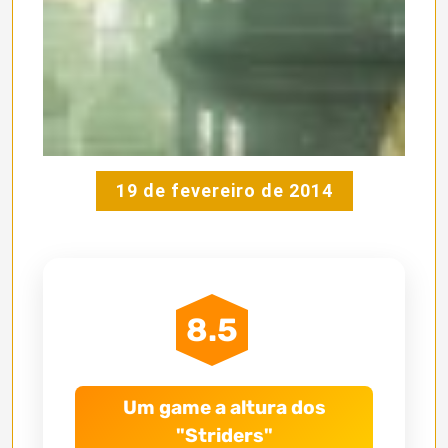
19 de fevereiro de 2014
8.5
Um game a altura dos
"Striders"