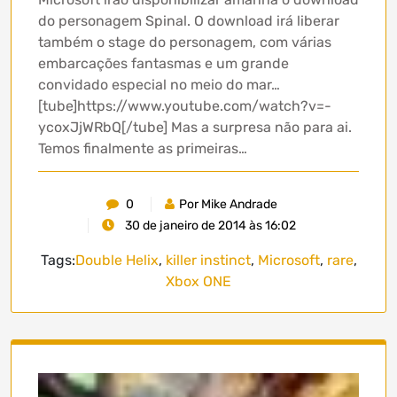
do personagem Spinal. O download irá liberar
também o stage do personagem, com várias
embarcações fantasmas e um grande
convidado especial no meio do mar…
[tube]https://www.youtube.com/watch?v=-
ycoxJjWRbQ[/tube] Mas a surpresa não para ai.
Temos finalmente as primeiras…
0
Por Mike Andrade
30 de janeiro de 2014 às 16:02
Tags:
Double Helix
,
killer instinct
,
Microsoft
,
rare
,
Xbox ONE