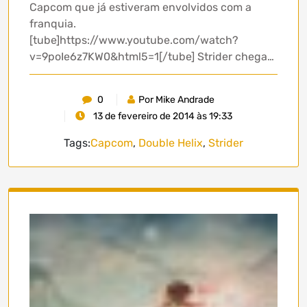
Capcom que já estiveram envolvidos com a
franquia.
[tube]https://www.youtube.com/watch?
v=9poIe6z7KW0&html5=1[/tube] Strider chega…
0
Por Mike Andrade
13 de fevereiro de 2014 às 19:33
Tags:
Capcom
,
Double Helix
,
Strider