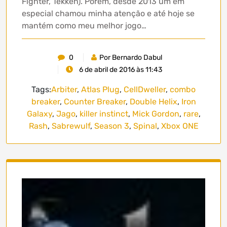
Fighter, Tekken). Porém, desde 2013 um em
especial chamou minha atenção e até hoje se
mantém como meu melhor jogo…
0
Por Bernardo Dabul
6 de abril de 2016 às 11:43
Tags:
Arbiter
,
Atlas Plug
,
CellDweller
,
combo
breaker
,
Counter Breaker
,
Double Helix
,
Iron
Galaxy
,
Jago
,
killer instinct
,
Mick Gordon
,
rare
,
Rash
,
Sabrewulf
,
Season 3
,
Spinal
,
Xbox ONE