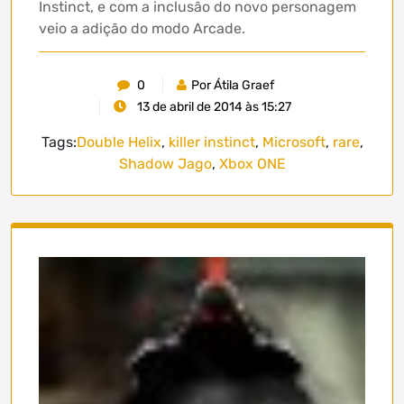
Instinct, e com a inclusão do novo personagem
veio a adição do modo Arcade.
0
Por Átila Graef
13 de abril de 2014 às 15:27
Tags:
Double Helix
,
killer instinct
,
Microsoft
,
rare
,
Shadow Jago
,
Xbox ONE