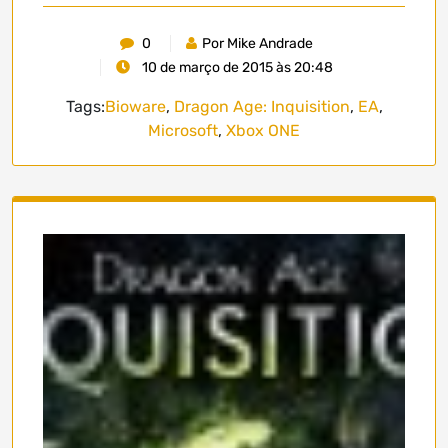
0
Por Mike Andrade
10 de março de 2015 às 20:48
Tags:
Bioware
,
Dragon Age: Inquisition
,
EA
,
Microsoft
,
Xbox ONE