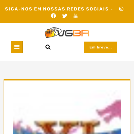
Skip
SIGA-NOS EM NOSSAS REDES SOCIAIS -
to
content
Em breve...