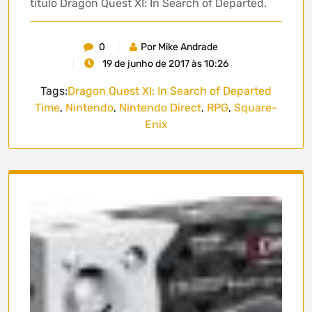
título Dragon Quest XI: In Search of Departed.
0
Por Mike Andrade
19 de junho de 2017 às 10:26
Tags:
Dragon Quest XI: In Search of Departed
Time
,
Nintendo
,
Nintendo Direct
,
RPG
,
Square-
Enix