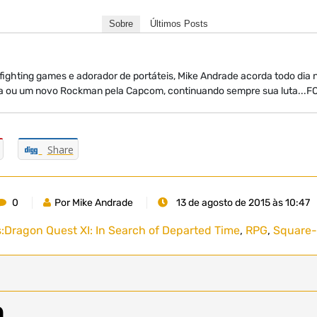
Sobre
Últimos Posts
 fighting games e adorador de portáteis, Mike Andrade acorda todo dia
a ou um novo Rockman pela Capcom, continuando sempre sua luta...
Share
0
Por Mike Andrade
13 de agosto de 2015 às 10:47
:
Dragon Quest XI: In Search of Departed Time
,
RPG
,
Square-