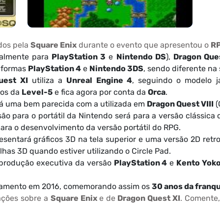
ados pela
Square Enix
durante o evento que apresentou o
R
nalmente para
PlayStation 3
e
Nintendo DS
),
Dragon Que
taformas
PlayStation 4
e
Nintendo 3DS
, sendo diferente na 
uest XI
utiliza a
Unreal Engine 4
, seguindo o modelo j
ãos da
Level-5
e fica agora por conta da
Orca
.
á uma bem parecida com a utilizada em
Dragon Quest VIII
(
ão para o portátil da Nintendo será para a versão clássica
 para o desenvolvimento da versão portátil do RPG.
esentará gráficos 3D na tela superior e uma versão 2D retro 
lhas 3D quando estiver utilizando o Circle Pad.
produção executiva da versão
PlayStation 4
e
Kento Yok
çamento em 2016, comemorando assim os
30 anos da franq
ações sobre a
Square Enix
e de
Dragon Quest XI
. Comente,