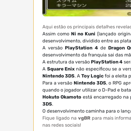
Aqui estão os principais detalhes revel
Assim como
Ni no Kuni
(lançado origi
desenvolvimento, dividido entre as pla
A versão
PlayStation 4
de
Dragon Q
desenvolvimento da franquia sai das m
A estrutura da versão
PlayStation 4
ser
A
Square Enix
não especificou se a vers
Nintendo 3DS
. A
Toy Logic
foi a eleita
Para a versão
Nintendo 3DS
, o RPG apr
quando o jogador utilizar o D-Pad e bata
Hokuto Okamoto
está encarregado na 
3DS
.
O desenvolvimento caminha para o lan
Fique ligado na
vgBR
para mais inform
nas redes sociais!