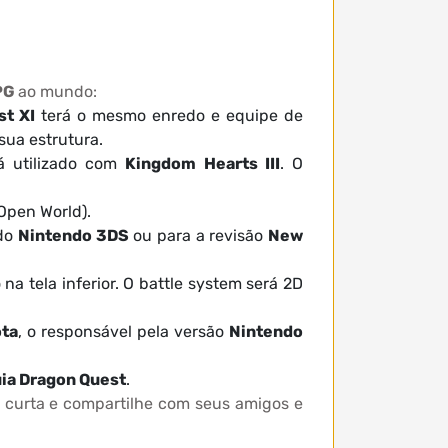
PG
ao mundo:
st XI
terá o mesmo enredo e equipe de
sua estrutura.
á utilizado com
Kingdom Hearts III
. O
Open World).
 do
Nintendo 3DS
ou para a revisão
New
na tela inferior. O battle system será 2D
ota
, o responsável pela versão
Nintendo
uia Dragon Quest
.
 curta e compartilhe com seus amigos e