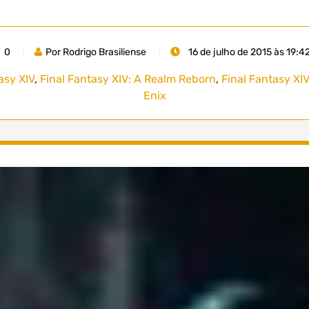
0
Por Rodrigo Brasiliense
16 de julho de 2015 às 19:4
asy XIV
,
Final Fantasy XIV: A Realm Reborn
,
Final Fantasy XI
Enix