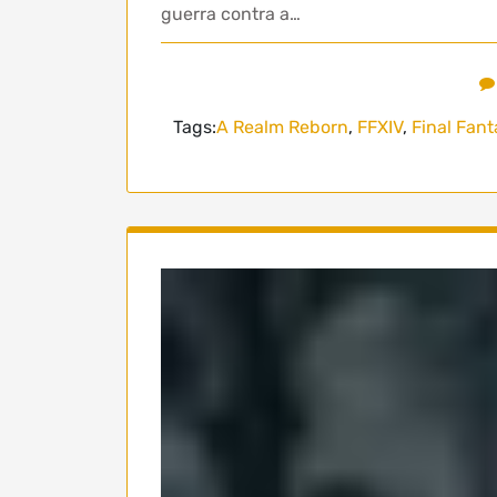
guerra contra a…
Tags:
A Realm Reborn
,
FFXIV
,
Final Fant