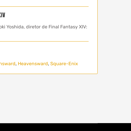
XIV
 Yoshida, diretor de Final Fantasy XIV:
ensward
,
Heavensward
,
Square-Enix