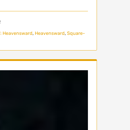
2
V: Heavensward
,
Heavensward
,
Square-