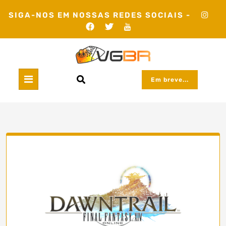
Skip
SIGA-NOS EM NOSSAS REDES SOCIAIS -
to
content
Em breve...