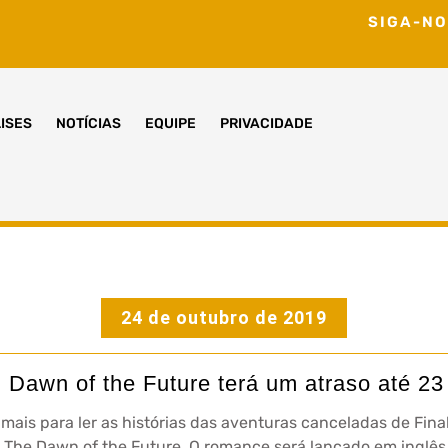
SIGA-NO
ISES
NOTÍCIAS
EQUIPE
PRIVACIDADE
24 de outubro de 2019
 Dawn of the Future terá um atraso até 2
ais para ler as histórias das aventuras canceladas de Fina
: The Dawn of the Future. O romance será lançado em inglê