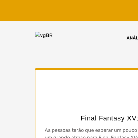
Skip
to
content
ANÁL
Final Fantasy XV:
As pessoas terão que esperar um pouco m
um grande atraso para Final Fantasy XV