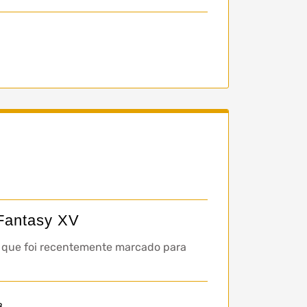
a
 Fantasy XV
”, que foi recentemente marcado para
8