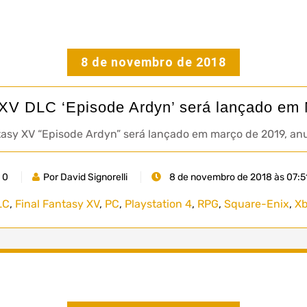
8 de novembro de 2018
 XV DLC ‘Episode Ardyn’ será lançado em
asy XV “Episode Ardyn” será lançado em março de 2019, anu
0
Por David Signorelli
8 de novembro de 2018 às 07:5
LC
,
Final Fantasy XV
,
PC
,
Playstation 4
,
RPG
,
Square-Enix
,
X