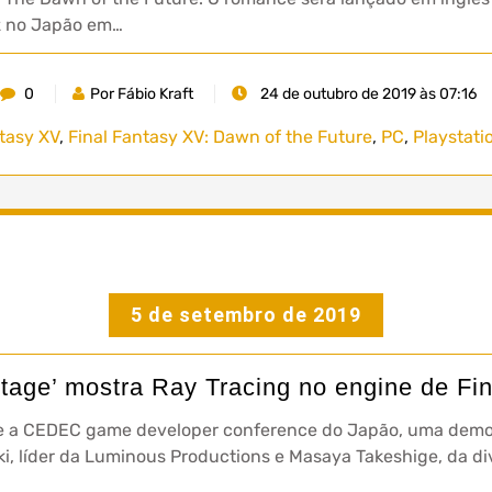
ez no Japão em…
0
Por Fábio Kraft
24 de outubro de 2019 às 07:16
ntasy XV
,
Final Fantasy XV: Dawn of the Future
,
PC
,
Playstati
5 de setembro de 2019
age’ mostra Ray Tracing no engine de Fi
te a CEDEC game developer conference do Japão, uma dem
i, líder da Luminous Productions e Masaya Takeshige, da d