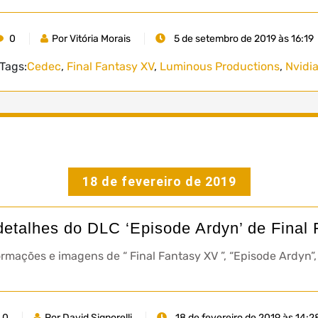
0
Por Vitória Morais
5 de setembro de 2019 às 16:19
Tags:
Cedec
,
Final Fantasy XV
,
Luminous Productions
,
Nvidi
18 de fevereiro de 2019
detalhes do DLC ‘Episode Ardyn’ de Final
ormações e imagens de “ Final Fantasy XV ”, “Episode Ardyn
0
Por David Signorelli
18 de fevereiro de 2019 às 14:2