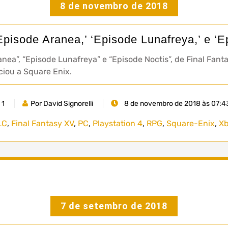
8 de novembro de 2018
pisode Aranea,’ ‘Episode Lunafreya,’ e ‘E
ea”, “Episode Lunafreya” e “Episode Noctis”, de Final Fanta
ciou a Square Enix.
1
Por David Signorelli
8 de novembro de 2018 às 07:4
LC
,
Final Fantasy XV
,
PC
,
Playstation 4
,
RPG
,
Square-Enix
,
X
7 de setembro de 2018