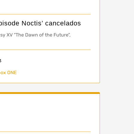
pisode Noctis’ cancelados
sy XV “The Dawn of the Future”,
3
box ONE