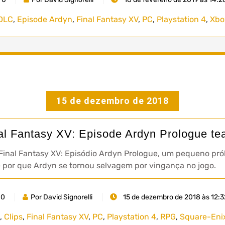
DLC
,
Episode Ardyn
,
Final Fantasy XV
,
PC
,
Playstation 4
,
Xbo
15 de dezembro de 2018
al Fantasy XV: Episode Ardyn Prologue te
e Final Fantasy XV: Episódio Ardyn Prologue, um pequeno pr
e por que Ardyn se tornou selvagem por vingança no jogo.
0
Por David Signorelli
15 de dezembro de 2018 às 12:3
,
Clips
,
Final Fantasy XV
,
PC
,
Playstation 4
,
RPG
,
Square-Eni