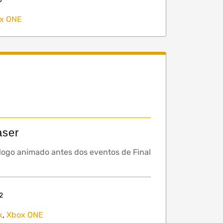
x ONE
aser
ólogo animado antes dos eventos de Final
2
x
,
Xbox ONE