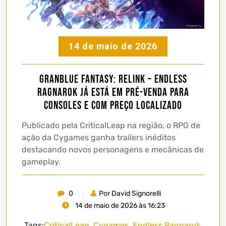
14 de maio de 2026
Granblue Fantasy: Relink – Endless
Ragnarok já está em pré-venda para
consoles e com preço localizado
Publicado pela CriticalLeap na região, o RPG de
ação da Cygames ganha trailers inéditos
destacando novos personagens e mecânicas de
gameplay.
0
Por David Signorelli
14 de maio de 2026 às 16:23
Tags:
CriticalLeap
,
Cygames
,
Endless Ragnarok
,