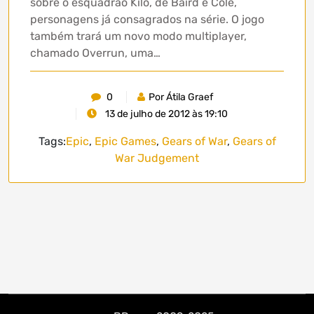
sobre o esquadrão Kilo, de Baird e Cole,
personagens já consagrados na série. O jogo
também trará um novo modo multiplayer,
chamado Overrun, uma…
0
Por Átila Graef
13 de julho de 2012 às 19:10
Tags:
Epic
,
Epic Games
,
Gears of War
,
Gears of
War Judgement