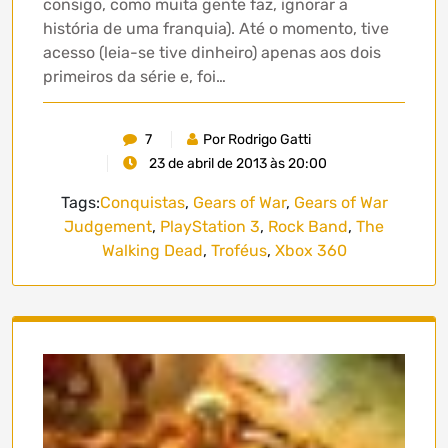
consigo, como muita gente faz, ignorar a
história de uma franquia). Até o momento, tive
acesso (leia-se tive dinheiro) apenas aos dois
primeiros da série e, foi…
7
Por Rodrigo Gatti
23 de abril de 2013 às 20:00
Tags:
Conquistas
,
Gears of War
,
Gears of War
Judgement
,
PlayStation 3
,
Rock Band
,
The
Walking Dead
,
Troféus
,
Xbox 360