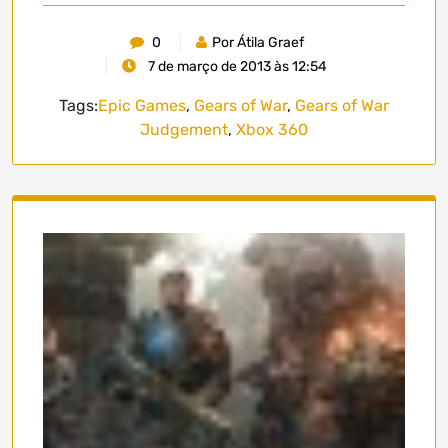
0
Por Átila Graef
7 de março de 2013 às 12:54
Tags:
Epic Games
,
Gears of War
,
Gears of War
Judgement
,
Xbox 360