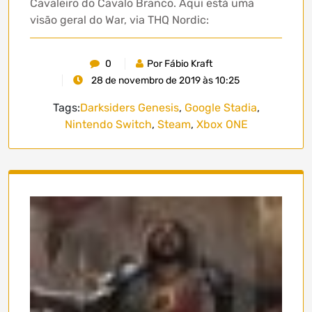
Cavaleiro do Cavalo Branco. Aqui está uma
visão geral do War, via THQ Nordic:
0
Por Fábio Kraft
28 de novembro de 2019 às 10:25
Tags:
Darksiders Genesis
,
Google Stadia
,
Nintendo Switch
,
Steam
,
Xbox ONE