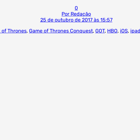
0
Por Redação
25 de outubro de 2017 às 15:57
 of Thrones
,
Game of Thrones Conquest
,
GOT
,
HBO
,
iOS
,
ipa