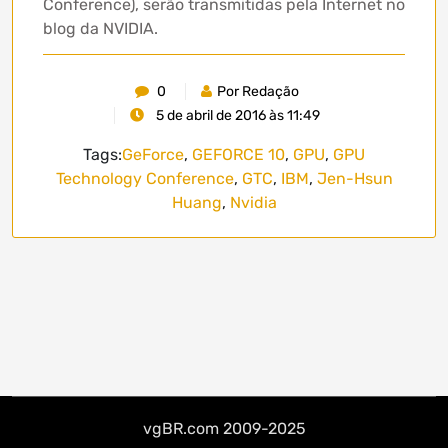
Conference), serão transmitidas pela Internet no
blog da NVIDIA.
0
Por Redação
5 de abril de 2016 às 11:49
Tags:
GeForce
,
GEFORCE 10
,
GPU
,
GPU
Technology Conference
,
GTC
,
IBM
,
Jen-Hsun
Huang
,
Nvidia
vgBR.com 2009-2025