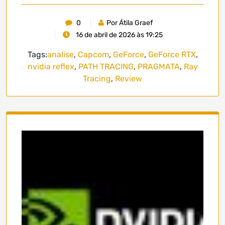
0
Por Átila Graef
16 de abril de 2026 às 19:25
Tags:
analise
,
Capcom
,
GeForce
,
GeForce RTX
,
nvidia reflex
,
PATH TRACING
,
PRAGMATA
,
Ray
Tracing
,
Review