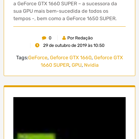
a GeForce GTX 1660 SUPER – a sucessora da
sua GPU mais bem-sucedida de todos os
tempos -, bem como a GeForce 1650 SUPER.
0
Por Redação
29 de outubro de 2019 às 10:50
Tags:
GeForce
,
Geforce GTX 1660
,
Geforce GTX
1660 SUPER
,
GPU
,
Nvidia