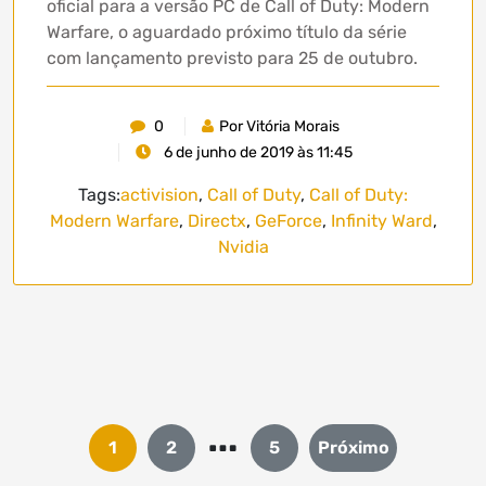
oficial para a versão PC de Call of Duty: Modern
Warfare, o aguardado próximo título da série
com lançamento previsto para 25 de outubro.
0
Por Vitória Morais
6 de junho de 2019 às 11:45
Tags:
activision
,
Call of Duty
,
Call of Duty:
Modern Warfare
,
Directx
,
GeForce
,
Infinity Ward
,
Nvidia
…
Paginação
1
2
5
Próximo
de