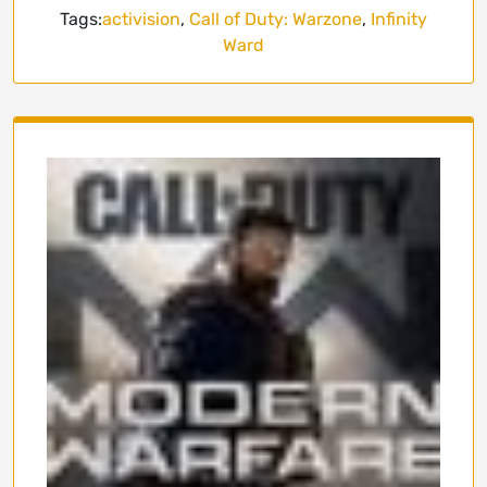
Tags:
activision
,
Call of Duty: Warzone
,
Infinity
Ward