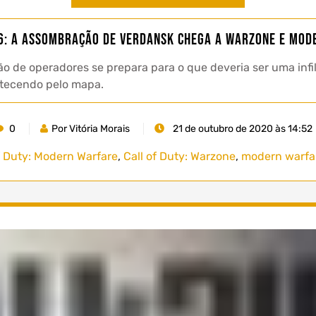
6: A Assombração de Verdansk chega a Warzone e Mod
o de operadores se prepara para o que deveria ser uma infi
ntecendo pelo mapa.
0
Por Vitória Morais
21 de outubro de 2020 às 14:52
f Duty: Modern Warfare
,
Call of Duty: Warzone
,
modern warfa