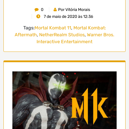
0
Por Vitória Morais
7 de maio de 2020 às 12:36
Tags:
Mortal Kombat 11
,
Mortal Kombat:
Aftermath
,
NetherRealm Studios
,
Warner Bros.
Interactive Entertainment