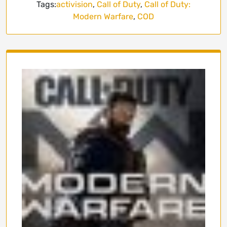
Tags:
activision
,
Call of Duty
,
Call of Duty:
Modern Warfare
,
COD