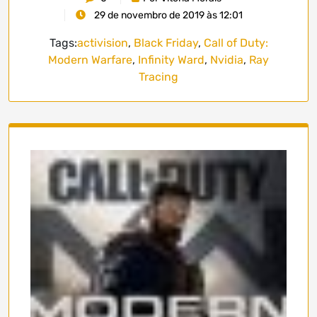
29 de novembro de 2019 às 12:01
Tags:
activision
,
Black Friday
,
Call of Duty:
Modern Warfare
,
Infinity Ward
,
Nvidia
,
Ray
Tracing