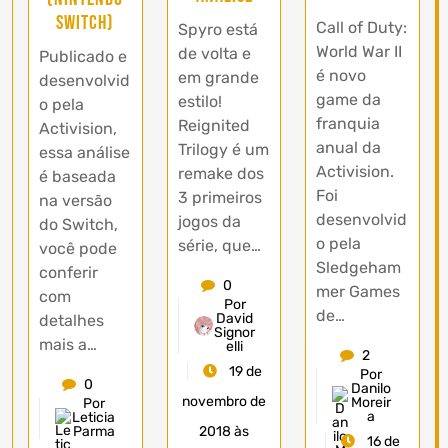
Switch)
Call of Duty:
Spyro está
World War II
de volta e
Publicado e
é novo
em grande
desenvolvid
game da
estilo!
o pela
franquia
Reignited
Activision,
anual da
Trilogy é um
essa análise
Activision.
remake dos
é baseada
Foi
3 primeiros
na versão
desenvolvid
jogos da
do Switch,
o pela
série, que…
você pode
Sledgeham
conferir
0
mer Games
com
Por
de…
David
detalhes
Signor
mais a…
elli
2
19 de
Por
0
Danilo
novembro de
Moreir
Por
a
Leticia
2018 às
Parma
16 de