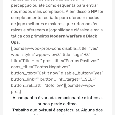
percepção ou até como esquenta para entrar
nos modos mais complexos. Além disso o
MP
foi
completamente recriado para oferecer modos
de jogo melhores e maiores, que retornam às
raízes e oferecem a jogabilidade clássica e mais
tática dos primeiros
Modern Warfare
e
Black
Ops
.
[joomdev-wpc-pros-cons disable_title=”yes”
wpc_style=”wppc-view3″ title_tag=”H3″
title=”Title Here” pros_title=”Pontos Positivos”
cons_title=”Pontos Negativos”
button_text=”Get it now” disable_button=”yes”
button_link=”” button_link_target=”_SELF”
button_rel_attr=”dofollow”][joomdev-wpc-
pros]
A campanha é variada, emocionante e intensa,
nunca perde o ritmo.
Trabalho audiovisual é espetacular. Alguns dos