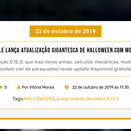
22 de outubro de 2019
LE lança atualização gigantesca de Halloween com mo
ção 0.15.0, que traz novas armas, veículos, mecânicas, m
 podem cair de paraquedas nesse update disponível gratuit
0
Por Vitória Morais
22 de outubro de 2019 às 11:35
Tags:
HALLOWEEKS
,
pubg mobile
,
Resident Evil 2