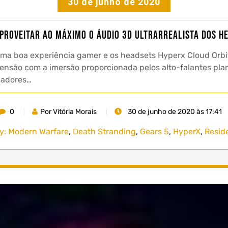
30 de junho de 2020
aproveitar ao máximo o áudio 3D ultrarrealista dos h
uma boa experiência gamer e os headsets Hyperx Cloud Orbi
mensão com a imersão proporcionada pelos alto-falantes pl
gadores…
0
Por Vitória Morais
30 de junho de 2020 às 17:41
ty: Modern Warfare
,
Death Stranding
,
Gears 5
,
HyperX
,
Reside