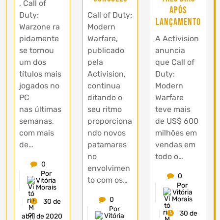
, Call of
após
Duty:
Call of Duty:
lançamento
Warzone ra
Modern
pidamente
Warfare,
A Activision
se tornou
publicado
anuncia
um dos
pela
que Call of
títulos mais
Activision,
Duty:
jogados no
continua
Modern
PC
ditando o
Warfare
nas últimas
seu ritmo
teve mais
semanas,
proporciona
de US$ 600
com mais
ndo novos
milhões em
de…
patamares
vendas em
no
todo o…
0
envolvimen
Por
0
to com os…
Vitória
Por
Morais
Vitória
Morais
0
30 de
Por
30 de
Vitória
abril de 2020