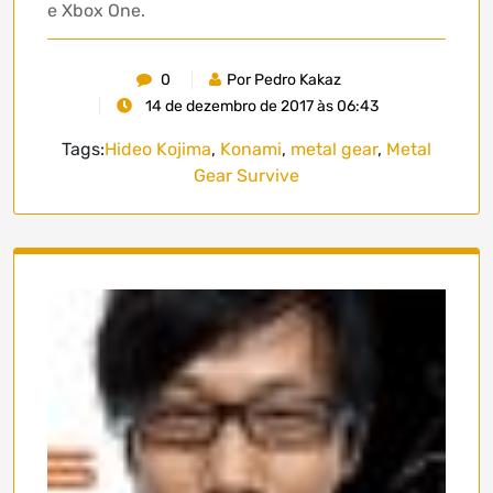
e Xbox One.
0
Por Pedro Kakaz
14 de dezembro de 2017 às 06:43
Tags:
Hideo Kojima
,
Konami
,
metal gear
,
Metal
Gear Survive