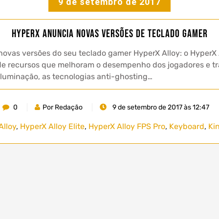
9 de setembro de 2017
HyperX anuncia novas versões de teclado gamer
as versões do seu teclado gamer HyperX Alloy: o HyperX Al
e recursos que melhoram o desempenho dos jogadores e tr
iluminação, as tecnologias anti-ghosting…
0
Por Redação
9 de setembro de 2017 às 12:47
Alloy
,
HyperX Alloy Elite
,
HyperX Alloy FPS Pro
,
Keyboard
,
Ki