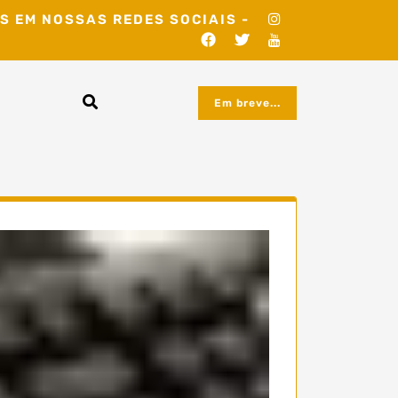
S EM NOSSAS REDES SOCIAIS -
Em breve...