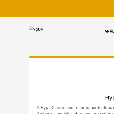
Skip
to
content
ANÁL
Hyp
A HyperX anunciou recentemente duas nov
Ambos os modelos oferecem uma série d