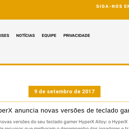
SIGA-NOS E
ISES
NOTÍCIAS
EQUIPE
PRIVACIDADE
9 de setembro de 2017
erX anuncia novas versões de teclado g
as versões do seu teclado gamer HyperX Alloy: o HyperX Al
e recursos que melhoram o desempenho dos jogadores e tr