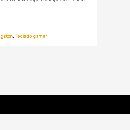
ngston
,
Teclado gamer