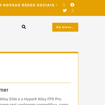
M NOSSAS REDES SOCIAIS -
Em breve...
amer
loy Elite e o HyperX Alloy FPS Pro.
azem real vantagem competitiva, como