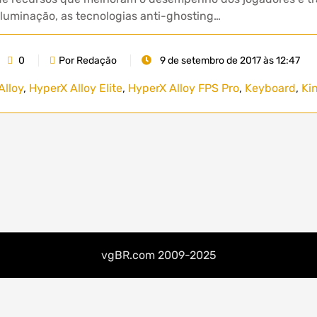
iluminação, as tecnologias anti-ghosting…
0
Por Redação
9 de setembro de 2017 às 12:47
Alloy
,
HyperX Alloy Elite
,
HyperX Alloy FPS Pro
,
Keyboard
,
Ki
vgBR.com 2009-2025