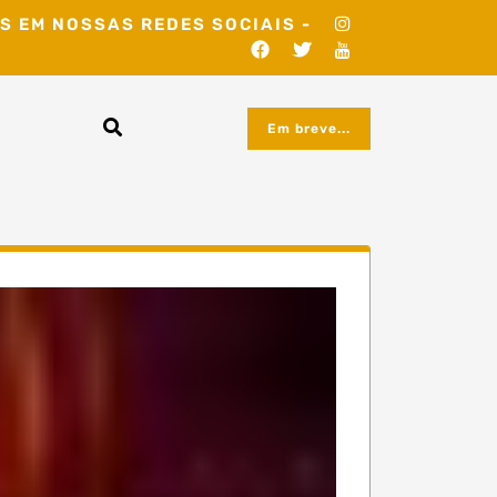
S EM NOSSAS REDES SOCIAIS -
Em breve...