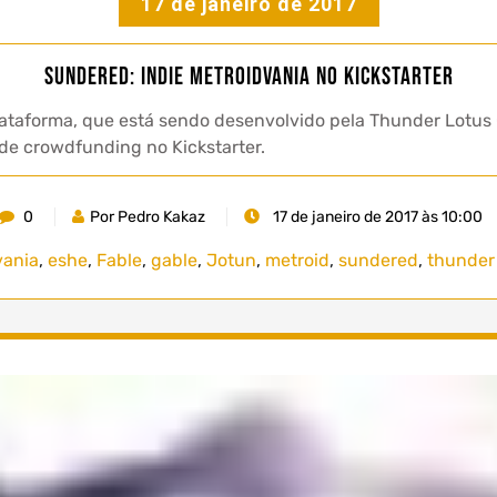
17 de janeiro de 2017
Sundered: indie Metroidvania no Kickstarter
ataforma, que está sendo desenvolvido pela Thunder Lotu
de crowdfunding no Kickstarter.
0
Por Pedro Kakaz
17 de janeiro de 2017 às 10:00
vania
,
eshe
,
Fable
,
gable
,
Jotun
,
metroid
,
sundered
,
thunder