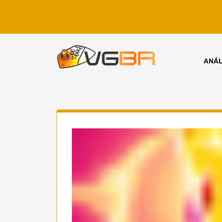
Skip
to
content
ANÁL