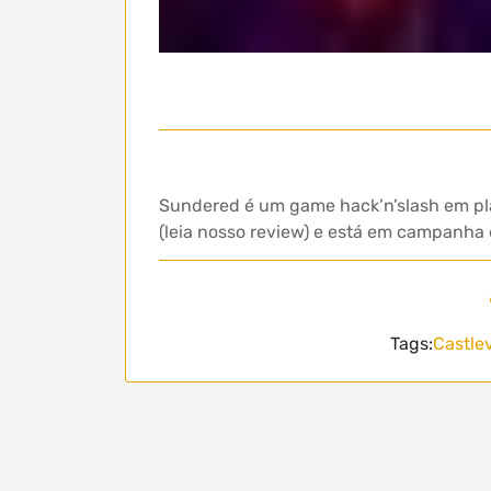
Sundered é um game hack’n’slash em pl
(leia nosso review) e está em campanha 
Tags:
Castle