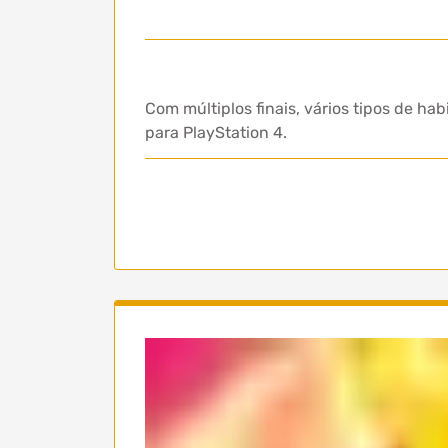
Com múltiplos finais, vários tipos de h
para PlayStation 4.