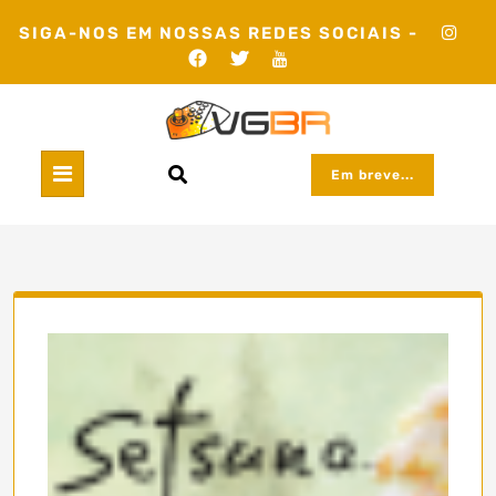
Skip
SIGA-NOS EM NOSSAS REDES SOCIAIS -
to
content
Em breve...