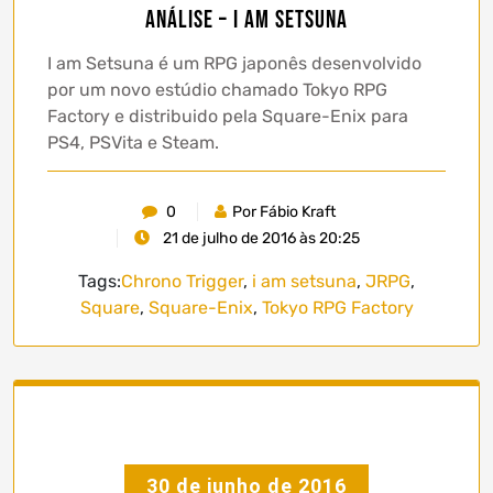
Análise – I am Setsuna
I am Setsuna é um RPG japonês desenvolvido
por um novo estúdio chamado Tokyo RPG
Factory e distribuido pela Square-Enix para
PS4, PSVita e Steam.
0
Por Fábio Kraft
21 de julho de 2016 às 20:25
Tags:
Chrono Trigger
,
i am setsuna
,
JRPG
,
Square
,
Square-Enix
,
Tokyo RPG Factory
30 de junho de 2016