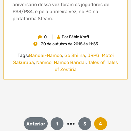
aniversário dessa vez foram os jogadores de
PS3/PS4, e pela primeira vez, no PC na
plataforma Steam.
0
Por Fábio Kraft
30 de outubro de 2015 às 11:55
Tags:
Bandai-Namco
,
Go Shiina
,
JRPG
,
Motoi
Sakuraba
,
Namco
,
Namco Bandai
,
Tales of
,
Tales
of Zestiria
…
Paginação
Anterior
1
3
4
de