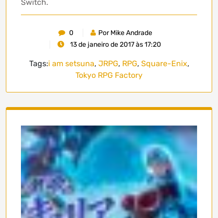
Switch.
0
Por Mike Andrade
13 de janeiro de 2017 às 17:20
Tags:
i am setsuna
,
JRPG
,
RPG
,
Square-Enix
,
Tokyo RPG Factory