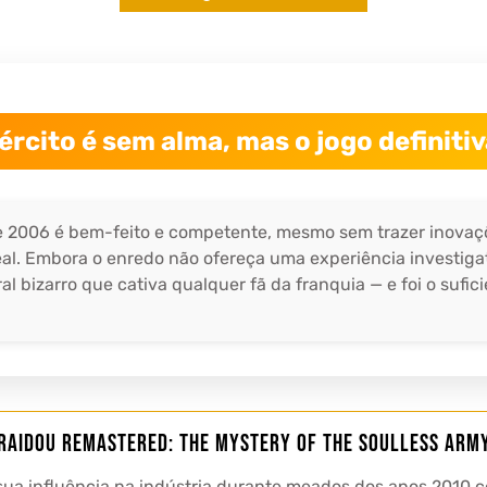
ército é sem alma, mas o jogo definit
de 2006 é bem-feito e competente, mesmo sem trazer inovaç
al. Embora o enredo não ofereça uma experiência investigat
l bizarro que cativa qualquer fã da franquia — e foi o sufi
Raidou Remastered: The Mystery of the Soulless Arm
sua influência na indústria durante meados dos anos 2010 c