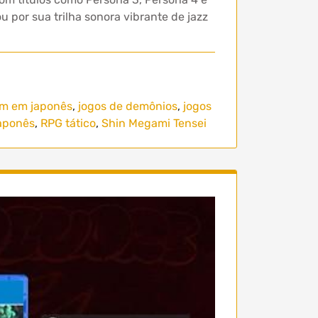
 por sua trilha sonora vibrante de jazz
m em japonês
,
jogos de demônios
,
jogos
aponês
,
RPG tático
,
Shin Megami Tensei