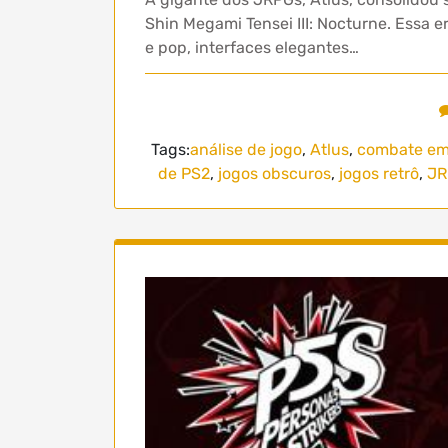
Shin Megami Tensei III: Nocturne. Essa 
e pop, interfaces elegantes…
Tags:
análise de jogo
,
Atlus
,
combate em
de PS2
,
jogos obscuros
,
jogos retrô
,
JR