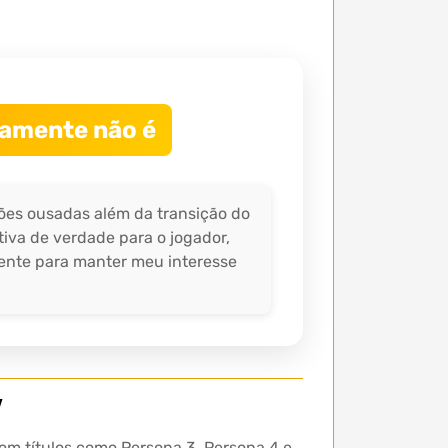
ivamente não é
ões ousadas além da transição do
iva de verdade para o jogador,
ciente para manter meu interesse
y
om títulos como Persona 3, Persona 4 e