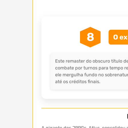
8
O ex
Este remaster do obscuro título 
combate por turnos para tempo re
ele mergulha fundo no sobrenatura
até os créditos finais.
A gigante dos JRPGs, Atlus, consolidou 