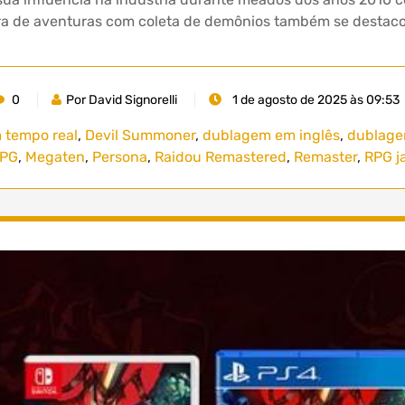
era de aventuras com coleta de demônios também se destacou
0
Por David Signorelli
1 de agosto de 2025 às 09:53
 tempo real
,
Devil Summoner
,
dublagem em inglês
,
dublage
PG
,
Megaten
,
Persona
,
Raidou Remastered
,
Remaster
,
RPG j