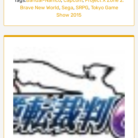
Tags:
Bandai-Namco
,
Capcom
,
Project X Zone 2:
Brave New World
,
Sega
,
SRPG
,
Tokyo Game
Show 2015