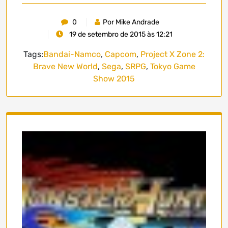
0
Por Mike Andrade
19 de setembro de 2015 às 12:21
Tags:
Bandai-Namco
,
Capcom
,
Project X Zone 2:
Brave New World
,
Sega
,
SRPG
,
Tokyo Game
Show 2015