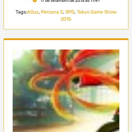
17 de setembro de 2015 às 11:47
Tags:
Atlus
,
Persona 5
,
RPG
,
Tokyo Game Show
2015