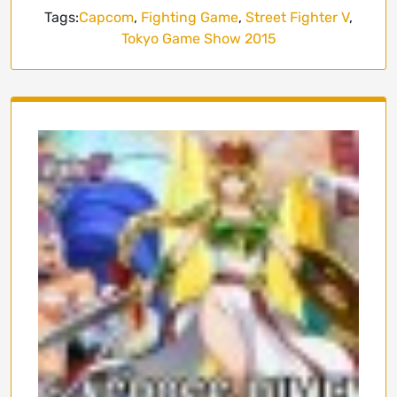
Tags:
Capcom
,
Fighting Game
,
Street Fighter V
,
Tokyo Game Show 2015