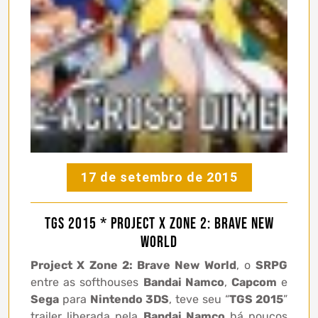
17 de setembro de 2015
TGS 2015 * Project X Zone 2: Brave New
World
Project X Zone 2: Brave New World
, o
SRPG
entre as softhouses
Bandai Namco
,
Capcom
e
Sega
para
Nintendo 3DS
, teve seu “
TGS 2015
”
trailer liberada pela
Bandai Namco
há poucos