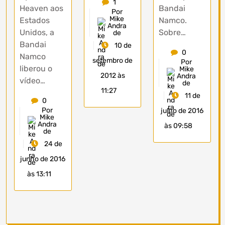
1
Heaven aos
Bandai
Por
Mike
Estados
Namco.
Andra
Unidos, a
Sobre…
de
Bandai
10 de
0
Namco
setembro de
Por
liberou o
Mike
2012 às
Andra
vídeo…
de
11:27
11 de
0
Por
julho de 2016
Mike
Andra
às 09:58
de
24 de
junho de 2016
às 13:11