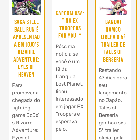
Capcom USA:
” No EX
Saga Steel
Bandai
Troopers
Ball Run é
Namco
for you! “
apresentad
libera o 5º
a em JoJo’s
trailer de
Péssima
Bizarre
Tales of
noticia se
Adventure:
Berseria
você é um
Eyes of
fã da
Restando
Heaven
franquia
47 dias para
Lost Planet,
Para
seu
ficou
promover a
lançamento
interessado
chegada do
no Japão,
em jogar EX
fighting
Tales of
Troopers e
game JoJo’
Berseria
esperava
s Bizarre
ganhou seu
pelo…
Adventure:
5º trailer
Eyes of
oficial pela