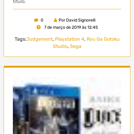
título.
0
Por David Signorelli
7 de março de 2019 às 12:45
Tags:
Judgement
,
Playstation 4
,
Ryu Ga Gotoku
Studio
,
Sega