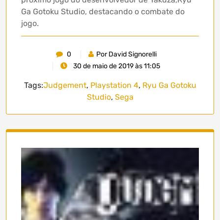
Ga Gotoku Studio, destacando o combate do
jogo.
0
Por David Signorelli
30 de maio de 2019 às 11:05
Tags:
Judgement
,
Playstation 4
,
Ryu Ga Gotoku
Studio
,
Sega