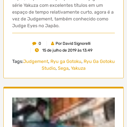
série Yakuza com excelentes títulos em um
espaço de tempo relativamente curto, agora é a
vez de Judgement, também conhecido como
Judge Eyes no Japão.
0
Por David Signorelli
15 de julho de 2019 às 13:49
Tags:
Judgement
,
Ryu ga Gotoku
,
Ryu Ga Gotoku
Studio
,
Sega
,
Yakuza