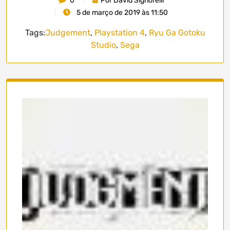
0
Por David Signorelli
5 de março de 2019 às 11:50
Tags:
Judgement
,
Playstation 4
,
Ryu Ga Gotoku
Studio
,
Sega