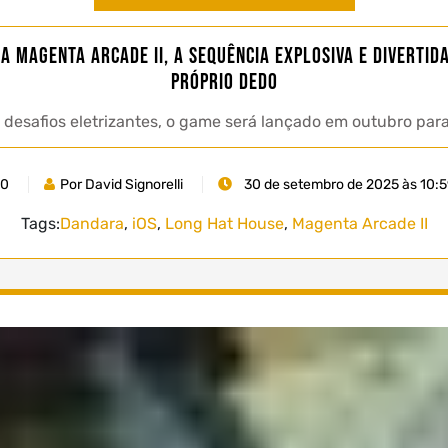
a Magenta Arcade II, a sequência explosiva e divertid
próprio dedo
 desafios eletrizantes, o game será lançado em outubro para
0
Por David Signorelli
30 de setembro de 2025 às 10:
Tags:
Dandara
,
iOS
,
Long Hat House
,
Magenta Arcade II