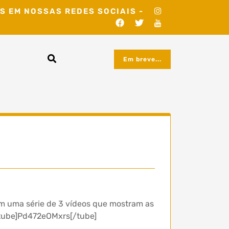
S EM NOSSAS REDES SOCIAIS -
Em breve...
m uma série de 3 vídeos que mostram as
 [tube]Pd472eOMxrs[/tube]