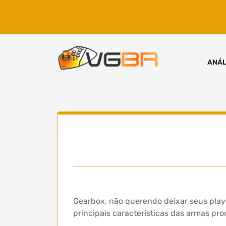
Skip
to
content
ANÁL
Gearbox, não querendo deixar seus play
principais características das armas pr