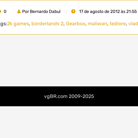
0
Por Bernardo Dabul
17 de agosto de 2012 às 21:55
gs:
2k games
,
borderlands 2
,
Gearbox
,
maliwan
,
tediore
,
vla
vgBR.com 2009-2025