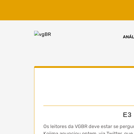
Skip
to
content
ANÁL
E3 
Os leitores da VGBR deve estar se pergu
Kojima anunciou ontem, via Twitter, que o