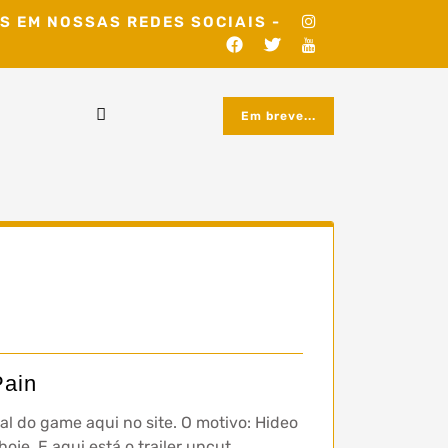
S EM NOSSAS REDES SOCIAIS -
Em breve...
Pain
al do game aqui no site. O motivo: Hideo
oje. E aqui está o trailer uncut…