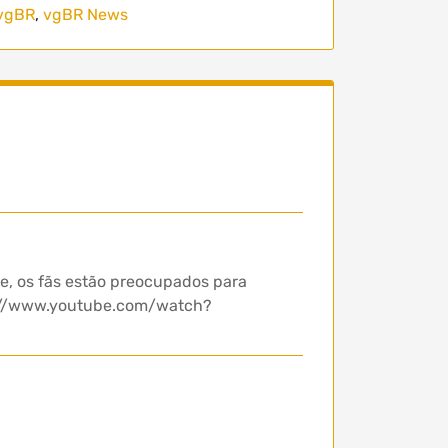
vgBR
,
vgBR News
ke, os fãs estão preocupados para
tps://www.youtube.com/watch?