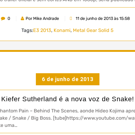
0
Por Mike Andrade
11 de junho de 2013 às 15:58
Tags:
E3 2013
,
Konami
,
Metal Gear Solid 5
6 de junho de 2013
Kiefer Sutherland é a nova voz de Snake!
 Phantom Pain – Behind The Scenes, aonde Hideo Kojima apre
nake / Snake / Big Boss. [tube]https://www.youtube.com
ake uma…