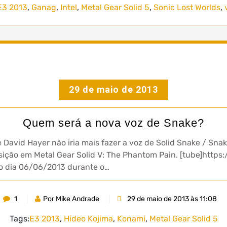
E3 2013
,
Ganag
,
Intel
,
Metal Gear Solid 5
,
Sonic Lost Worlds
,
29 de maio de 2013
Quem será a nova voz de Snake?
David Hayer não iria mais fazer a voz de Solid Snake / Sna
posição em Metal Gear Solid V: The Phantom Pain. [tube]ht
no dia 06/06/2013 durante o…
1
Por Mike Andrade
29 de maio de 2013 às 11:08
Tags:
E3 2013
,
Hideo Kojima
,
Konami
,
Metal Gear Solid 5