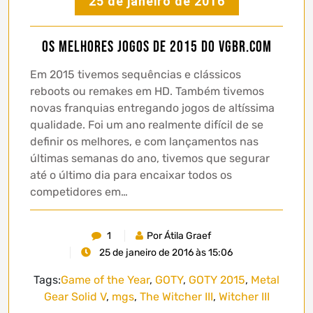
25 de janeiro de 2016
Os Melhores Jogos de 2015 do vgBR.com
Em 2015 tivemos sequências e clássicos
reboots ou remakes em HD. Também tivemos
novas franquias entregando jogos de altíssima
qualidade. Foi um ano realmente difícil de se
definir os melhores, e com lançamentos nas
últimas semanas do ano, tivemos que segurar
até o último dia para encaixar todos os
competidores em…
1
Por Átila Graef
25 de janeiro de 2016 às 15:06
Tags:
Game of the Year
,
GOTY
,
GOTY 2015
,
Metal
Gear Solid V
,
mgs
,
The Witcher III
,
Witcher III