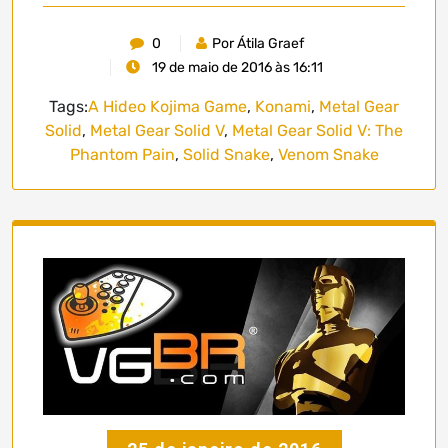
0
Por Átila Graef
19 de maio de 2016 às 16:11
Tags:
A Hideo Kojima Game
,
Konami
,
Metal Gear
Solid
,
Metal Gear Solid V
,
Metal Gear Solid V: The
Phantom Pain
,
Solid Snake
,
Venom Snake