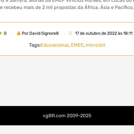
y e Samyra, alunas da EMEF Vinícius Moraes, em Lucas do Ri
 recebeu mais de 2 mil propostas da África, Ásia e Pacífico
0
Por David Signorelli
17 de outubro de 2022 às 18:11
Tags:
Educacional
,
EMEF
,
micro:bit
vgBR.com 2009-2025