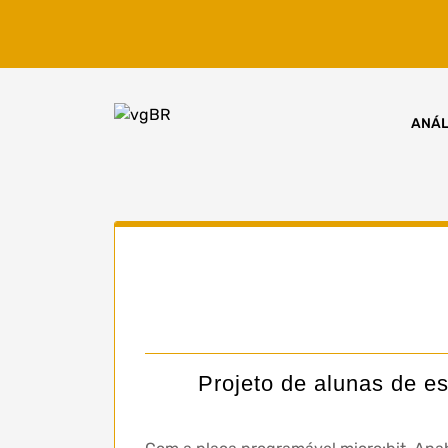
Skip
to
content
ANÁL
Projeto de alunas de e