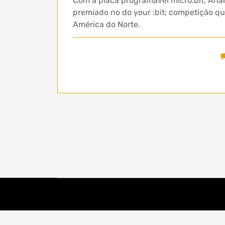
Com a placa programável micro:bit, Anah
premiado no do your :bit; competição que
América do Norte.