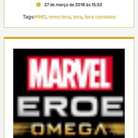
27 de março de 2018 às 15:53
Tags:
MMO
,
mmo tera
,
tera
,
tera consoles