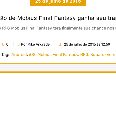
25 de julho de 2016
ão de Mobius Final Fantasy ganha seu trail
 RPG Mobius Final Fantasy terá finalmente sua chance nos 
0
Por Mike Andrade
25 de julho de 2016 às 12:59
Tags:
Android
,
iOS
,
Mobius Final Fantasy
,
RPG
,
Square-Enix