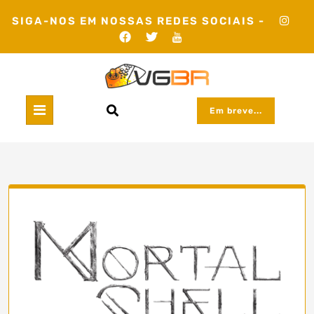
Skip
SIGA-NOS EM NOSSAS REDES SOCIAIS -
to
content
Em breve...