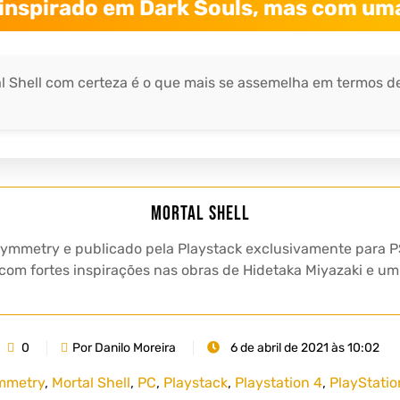
inspirado em Dark Souls, mas com uma
tal Shell com certeza é o que mais se assemelha em termos 
Mortal Shell
 Symmetry e publicado pela Playstack exclusivamente para P
 com fortes inspirações nas obras de Hidetaka Miyazaki e u
0
Por Danilo Moreira
6 de abril de 2021 às 10:02
mmetry
,
Mortal Shell
,
PC
,
Playstack
,
Playstation 4
,
PlayStatio