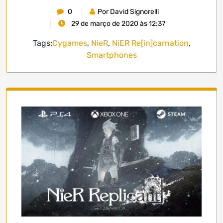
0
Por David Signorelli
29 de março de 2020 às 12:37
Tags:
Cygames
,
NieR
,
NiER Re[in]carnation
,
Smartphones