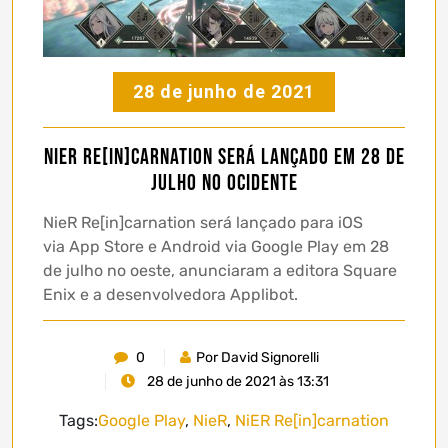
28 de junho de 2021
NieR Re[in]carnation será lançado em 28 de
julho no ocidente
NieR Re[in]carnation será lançado para iOS
via App Store e Android via Google Play em 28
de julho no oeste, anunciaram a editora Square
Enix e a desenvolvedora Applibot.
0
Por David Signorelli
28 de junho de 2021 às 13:31
Tags:
Google Play
,
NieR
,
NiER Re[in]carnation