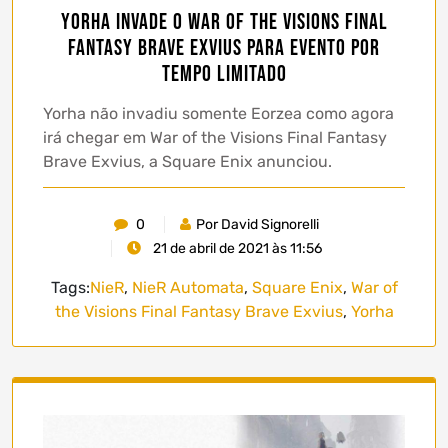
Yorha invade o War of the Visions Final
Fantasy Brave Exvius para evento por
tempo limitado
Yorha não invadiu somente Eorzea como agora
irá chegar em War of the Visions Final Fantasy
Brave Exvius, a Square Enix anunciou.
0
Por David Signorelli
21 de abril de 2021 às 11:56
Tags:
NieR
,
NieR Automata
,
Square Enix
,
War of
the Visions Final Fantasy Brave Exvius
,
Yorha