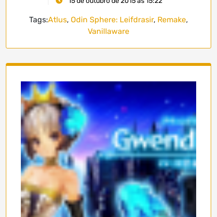
15 de outubro de 2015 às 15:22
Tags:
Atlus
,
Odin Sphere: Leifdrasir
,
Remake
,
Vanillaware