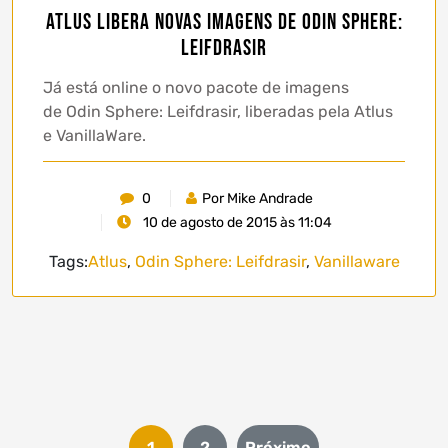
Atlus libera novas imagens de Odin Sphere:
Leifdrasir
Já está online o novo pacote de imagens
de Odin Sphere: Leifdrasir, liberadas pela Atlus
e VanillaWare.
0
Por Mike Andrade
10 de agosto de 2015 às 11:04
Tags:
Atlus
,
Odin Sphere: Leifdrasir
,
Vanillaware
Paginação
1
2
Próximo