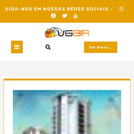
Skip
SIGA-NOS EM NOSSAS REDES SOCIAIS -
to
content
Em breve...