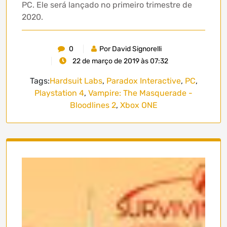
PC. Ele será lançado no primeiro trimestre de
2020.
0
Por David Signorelli
22 de março de 2019 às 07:32
Tags:
Hardsuit Labs
,
Paradox Interactive
,
PC
,
Playstation 4
,
Vampire: The Masquerade -
Bloodlines 2
,
Xbox ONE