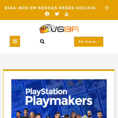
Skip
SIGA-NOS EM NOSSAS REDES SOCIAIS -
to
content
Em breve...