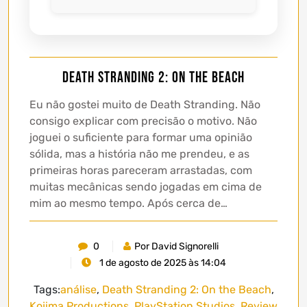
Death Stranding 2: On the Beach
Eu não gostei muito de Death Stranding. Não
consigo explicar com precisão o motivo. Não
joguei o suficiente para formar uma opinião
sólida, mas a história não me prendeu, e as
primeiras horas pareceram arrastadas, com
muitas mecânicas sendo jogadas em cima de
mim ao mesmo tempo. Após cerca de…
0
Por David Signorelli
1 de agosto de 2025 às 14:04
Tags:
análise
,
Death Stranding 2: On the Beach
,
Kojima Productions
,
PlayStation Studios
,
Review