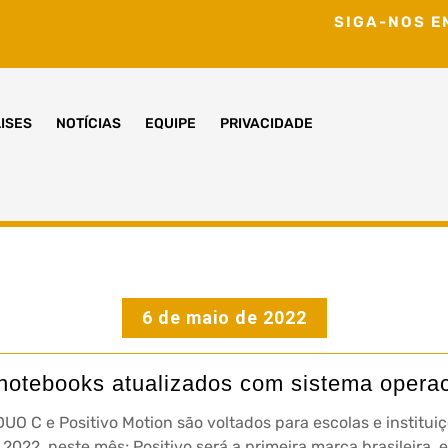
SIGA-NOS E
ISES
NOTÍCIAS
EQUIPE
PRIVACIDADE
6 de maio de 2022
s notebooks atualizados com sistema oper
DUO C e Positivo Motion são voltados para escolas e institui
l 2022, neste mês; Positivo será a primeira marca brasileira,