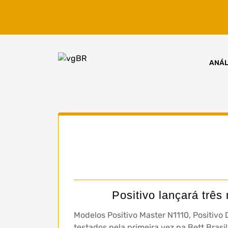
Skip
to
content
ANÁL
Positivo lançará trê
Modelos Positivo Master N1110, Positivo 
testados pela primeira vez na Bett Brasi