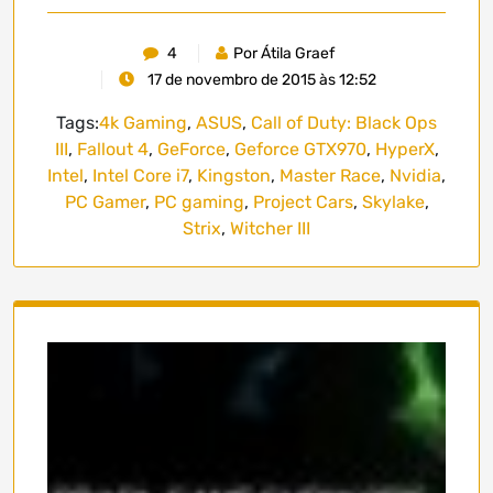
4
Por Átila Graef
17 de novembro de 2015 às 12:52
Tags:
4k Gaming
,
ASUS
,
Call of Duty: Black Ops
III
,
Fallout 4
,
GeForce
,
Geforce GTX970
,
HyperX
,
Intel
,
Intel Core i7
,
Kingston
,
Master Race
,
Nvidia
,
PC Gamer
,
PC gaming
,
Project Cars
,
Skylake
,
Strix
,
Witcher III