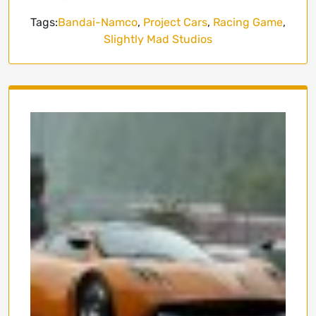
Tags:
Bandai-Namco
,
Project Cars
,
Racing Game
,
Slightly Mad Studios